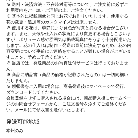
※ 送料・決済方法・不在時対応等について、ご注文前に必ずご
利用案内をご一読・ご理解の上、ご注文ください。
※ 基本的に掲載画像と同じお花でお作りいたします。使用する
花の変更・追加等のカスタマイズは出来ません。
※ 使用する花は、季節により発色が写真と異なる場合がござい
ます。また、天候や仕入れの状況により変更する場合もございま
すが、ボリューム感や雰囲気は掲載写真にそうよう十分配慮いた
します。花の仕入れは制作・発送の直前に決定するため、花の内
容変更について事前にご連絡をすることが難しい場合がございま
すことを、予めご了承ください。
※ 当店では、発送商品のお写真送付サービスは行っておりませ
ん。
※ 商品に納品書（商品の価格が記載されたもの）は一切同梱い
たしません。
※ 領収書をご入用の場合は、商品発送後にマイページで発行、
ダウンロードしてください。
会員登録をせずに購入される場合には、商品購入後にホームペー
ジのお問合せフォームから、ご注文番号を添えてご連絡くださ
い。メールにて領収書を送付いたします。
発送可能地域
本州のみ