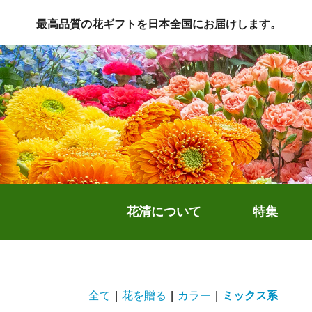
最高品質の花ギフトを日本全国にお届けします。
花清について
特集
全て
|
花を贈る
|
カラー
|
ミックス系